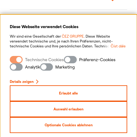
Diese Webseite verwendet Cookies
Wir sind eine Gesellschaft der
ČEZ GRUPPE
. Diese Website
verwendet technische und, je nach Ihren Präferenzen, nicht-
technische Cookies und Ihre persönlichen Daten. Technische
Číst dále
Cookies sind für das Funktionieren der Website notwendig. Nicht-
technische Cookies werden hauptsächlich verwendet, um die
Technische Cookies
Präferenz-Cookies
Website auf Ihre Präferenzen zuzuschneiden, um Werbung zu
Informationen zur Verarbeitung personenbezogener Daten
personalisieren und für Analysen. Sie können uns Ihre Zustimmung
Analytik
Marketing
zur Sammlung und Verarbeitung von nicht-technischen Cookies und
Ihrer persönlichen Daten geben. Für weitere Informationen über Ihre
Website-Informationen
Rechte, die Verarbeitung personenbezogener Daten und die
Details zeigen
Möglichkeit, Ihre Zustimmung zu widerrufen, klicken Sie bitte "
hier
".
Cookie-Einstellungen
Erlaubt alle
Seitenverzeichnis
Auswahl erlauben
Copyright
2026
ČEZ, a. s. –
Alle Rechte vorbehalten
Optionale Cookies ablehnen