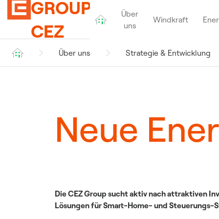
GROUP
Über
Windkraft
Ener
CEZ
uns
Über uns
Strategie & Entwicklung
Impressum
Windkraft in Deutschla
Saubere Energie von
morgen
CEZ im Ausland
Neue Ener
Aufsichtsrat
Soziales Engagement
Die CEZ Group sucht aktiv nach attraktiven 
Lösungen für Smart-Home- und Steuerungs-S