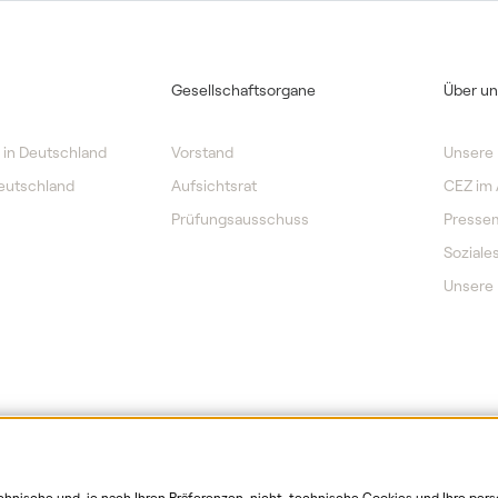
Gesellschaftsorgane
Über un
 in Deutschland
Vorstand
Unsere 
Deutschland
Aufsichtsrat
CEZ im 
Prüfungsausschuss
Presse
Sozial
Unsere 
chnische und, je nach Ihren Präferenzen, nicht-technische Cookies und Ihre per