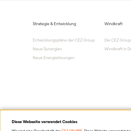
Strategie & Entwicklung
Windkraft
Entwicklungspläne der CEZ Group
Die CEZ Group
Neue Synergien
Windkraft in 
Neue Energielösungen
Diese Webseite verwendet Cookies
Wir sind eine Gesellschaft der
ČEZ GRUPPE
. Diese Website verwendet te