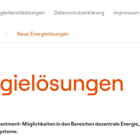
giedienstleistungen
Datenschutzerklärung
Impressum
Neue Energielösungen
Die CEZ Group in
Sitz der Hauptverwaltung
nd
Deutschland
Unsere Position im Markt
Unsere Kraf
Strategie & Entwicklung
Vorstand
gielösungen
Prüfungsausschuss
Pressemeld
Investment-Möglichkeiten in den Bereichen dezentrale Energi
ysteme.