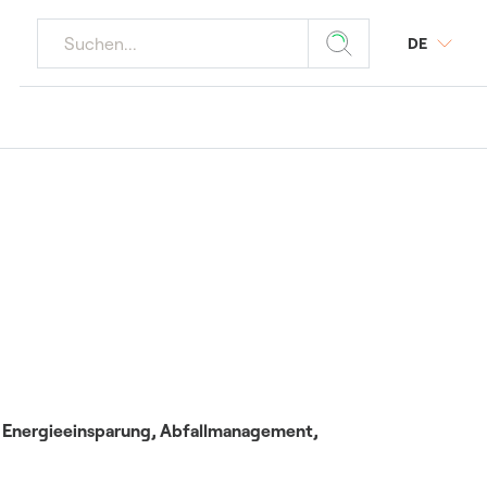
DE
twerke
ungen
e, Energieeinsparung, Abfallmanagement,