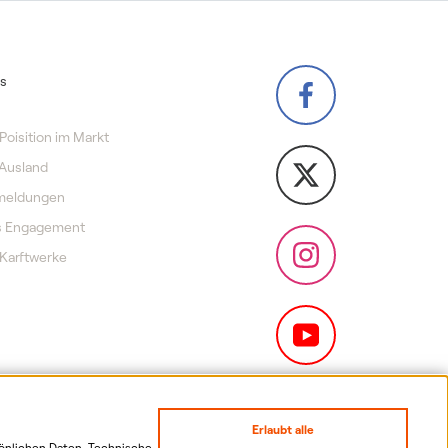
s
Poisition im Markt
Ausland
meldungen
es Engagement
Karftwerke
Erlaubt alle
sönlichen Daten. Technische