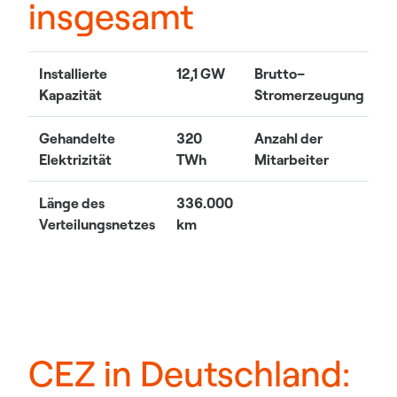
insgesamt
Installierte
12,1 GW
Brutto–
5
Kapazität
Stromerzeugung
T
Gehandelte
320
Anzahl der
3
Elektrizität
TWh
Mitarbeiter
Länge des
336.000
Verteilungsnetzes
km
CEZ in Deutschland: