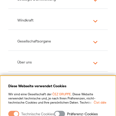
Windkraft
Gesellschaftsorgane
Über uns
Diese Webseite verwendet Cookies
Wir sind eine Gesellschaft der
ČEZ GRUPPE
. Diese Website
verwendet technische und, je nach Ihren Präferenzen, nicht-
technische Cookies und Ihre persönlichen Daten. Technische
Číst dále
Cookies sind für das Funktionieren der Website notwendig. Nicht-
technische Cookies werden hauptsächlich verwendet, um die
Technische Cookies
Präferenz-Cookies
Website auf Ihre Präferenzen zuzuschneiden, um Werbung zu